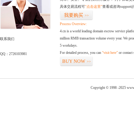
具体交易流程可
“点击这里”
查看或咨询support@
我要购买
>>
Process Overview:
4.cn is a world leading domain escrow service plat
million RMB transaction volume every year. We promi
联系我们
5 workdays.
For detailed process, you can
“visit here”
or contact
QQ：2726103981
BUY NOW
>>
Copyright © 1998 -2025 www.